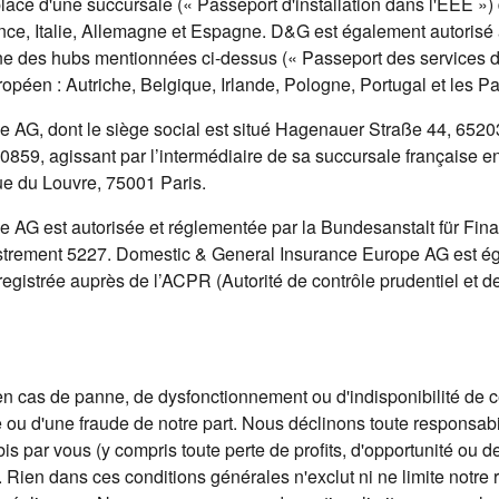
place d'une succursale (« Passeport d'installation dans l'EEE »
ce, Italie, Allemagne et Espagne. D&G est également autorisé 
'une des hubs mentionnées ci-dessus (« Passeport des services
péen : Autriche, Belgique, Irlande, Pologne, Portugal et les P
 AG, dont le siège social est situé Hagenauer Straße 44, 652
59, agissant par l’intermédiaire de sa succursale française e
e du Louvre, 75001 Paris.
AG est autorisée et réglementée par la Bundesanstalt für Fina
strement 5227. Domestic & General Insurance Europe AG est éga
egistrée auprès de l’ACPR (Autorité de contrôle prudentiel et d
en cas de panne, de dysfonctionnement ou d'indisponibilité de c
re ou d'une fraude de notre part. Nous déclinons toute responsab
s par vous (y compris toute perte de profits, d'opportunité ou de 
 Rien dans ces conditions générales n'exclut ni ne limite notre