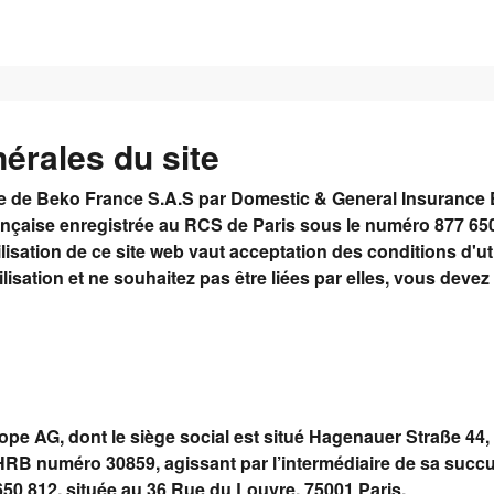
nérales du site
te de Beko France S.A.S par Domestic & General Insurance 
rançaise enregistrée au RCS de Paris sous le numéro 877 65
ilisation de ce site web vaut acceptation des conditions d'ut
isation et ne souhaitez pas être liées par elles, vous devez ce
pe AG, dont le siège social est situé Hagenauer Straße 44
RB numéro 30859, agissant par l’intermédiaire de sa succu
50 812, située au 36 Rue du Louvre, 75001 Paris.