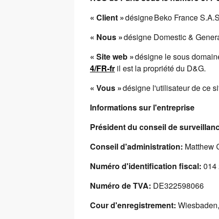
« Client »
désigne Beko France S.A.S
« Nous »
désigne Domestic & Genera
« Site web »
désigne le sous domaine 
4/FR-fr
il est la propriété du D&G.
« Vous »
désigne l'utilisateur de ce s
Informations sur l'entreprise
Président du conseil de surveillan
Conseil d'administration:
Matthew C
Numéro d'identification fiscal:
014
Numéro de TVA:
DE322598066
Cour d'enregistrement:
Wiesbaden,