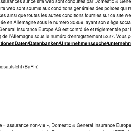
 d'assurances sur ce site web sont conduites par Domestic & Gen
ite web sont soumis aux conditions générales des polices qui ré
ices ainsi que toutes les autres conditions fournies sur ce site
lée en Allemagne sous le numéro 30859, ayant son siège socia
neral Insurance Europe AG est contrôlée et réglementée par l
) de l’Allemagne sous le numéro d'enregistrement 5227. Vous p
ikationenDaten/Datenbanken/Unternehmenssuche/unterne
ngsaufsicht (BaFin)
ive « assurance non-vie », Domestic & General Insurance Europe