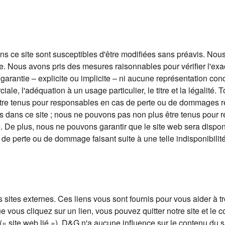
ns ce site sont susceptibles d'être modifiées sans préavis. No
. Nous avons pris des mesures raisonnables pour vérifier l'exac
garantie – explicite ou implicite – ni aucune représentation conc
le, l'adéquation à un usage particulier, le titre et la légalité. 
tre tenus pour responsables en cas de perte ou de dommages résu
s dans ce site ; nous ne pouvons pas non plus être tenus pour 
. De plus, nous ne pouvons garantir que le site web sera dispon
 de perte ou de dommage faisant suite à une telle indisponibilité
s sites externes. Ces liens vous sont fournis pour vous aider à 
 vous cliquez sur un lien, vous pouvez quitter notre site et le 
ne (« site web lié »). D&G n'a aucune influence sur le contenu du 