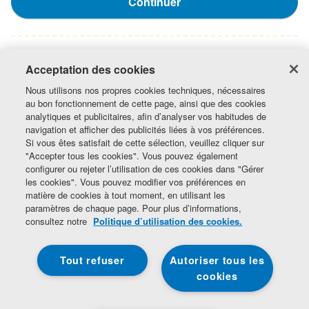
Continuer
2. Vos informations
Acceptation des cookies
Nous utilisons nos propres cookies techniques, nécessaires
au bon fonctionnement de cette page, ainsi que des cookies
3. Récapitulatif de l'enregistrement
analytiques et publicitaires, afin d’analyser vos habitudes de
navigation et afficher des publicités liées à vos préférences.
Si vous êtes satisfait de cette sélection, veuillez cliquer sur
"Accepter tous les cookies". Vous pouvez également
configurer ou rejeter l’utilisation de ces cookies dans "Gérer
les cookies". Vous pouvez modifier vos préférences en
matière de cookies à tout moment, en utilisant les
paramètres de chaque page. Pour plus d’informations,
consultez notre
Politique d’utilisation des cookies.
Politique de confidentialité de Beko
Tout refuser
Autoriser tous les
Politique de confidentialité et de cookies
Information légale
cookies
Accessibilité