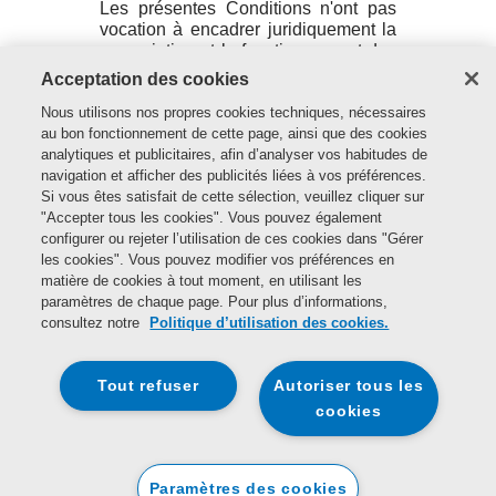
Les présentes Conditions n'ont pas
vocation à encadrer juridiquement la
souscription et le fonctionnement des
contrats d'assurances souscrits
Acceptation des cookies
auprès de D&G. Ces contrats sont
soumis aux Conditions Générales et
Nous utilisons nos propres cookies techniques, nécessaires
aux Conditions Particulières de la
au bon fonctionnement de cette page, ainsi que des cookies
police d'assurance.
analytiques et publicitaires, afin d’analyser vos habitudes de
navigation et afficher des publicités liées à vos préférences.
Le site et son contenu ne sauraient
Si vous êtes satisfait de cette sélection, veuillez cliquer sur
donc être considérés, en tant que tels,
"Accepter tous les cookies". Vous pouvez également
comme un conseil financier ou
configurer ou rejeter l’utilisation de ces cookies dans "Gérer
professionnel adapté à votre
les cookies". Vous pouvez modifier vos préférences en
circonstance ou comme une
matière de cookies à tout moment, en utilisant les
recommandation en ce qui concerne
paramètres de chaque page. Pour plus d’informations,
les services ou produits proposés par
consultez notre
Politique d’utilisation des cookies.
D&G. Si vous souhaitez recevoir tous
les renseignements et conseils
Tout refuser
Autoriser tous les
concernant l'ensemble de nos offres,
services et produits, veuillez nous
cookies
contacter aux coordonnées incluses
dans la section "Nous contacter" ci-
dessous.
Paramètres des cookies