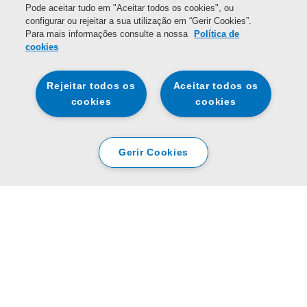
Pode aceitar tudo em "Aceitar todos os cookies", ou
configurar ou rejeitar a sua utilização em “Gerir Cookies”.
Para mais informações consulte a nossa
Política de
cookies
Rejeitar todos os
Aceitar todos os
cookies
cookies
Gerir Cookies
Registe o seu equipamento
Os dados fornecidos por si são recolhidos e processados em conjunto
pela Beko e pela Domestic & General para registar o seu equipamento e
para lhe oferecer planos de garantia para proteger o mesmo. Para mais
informações sobre o modo como processamos os seus dados pessoais e
sobre como pode exercer os seus direitos (incluindo o direito de revogar o